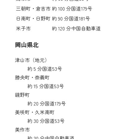
三朝町・倉吉市
約
100
分
国道179号
日南町・日野町
約
90
分
国道181号
米子市
約
120
分
中国自動車道
岡山県北
津山市（地元）
約
5
分
国道53号
勝央町・奈義町
約
15
分
国道53号
鏡野町
約
20
分
国道179号
美咲町・久米南町
約
30
分
国道53号
美作市
約
30
分
中国自動車道