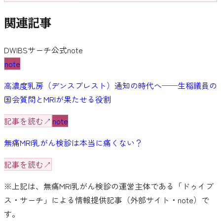
関連記事
DWIBSサーチ公式note
note
高濃度乳房（デンスブレスト）通知の時代へ──生稲議員の
国会質問とMRIが果たせる役割
記事を読む
↗
note
無痛MRI乳がん検診は本当に痛くない？
記事を読む
↗
※上記は、無痛MRI乳がん検診の運営主体である「ドゥイブ
ス・サーチ」による情報提供記事（外部サイト・note）で
す。