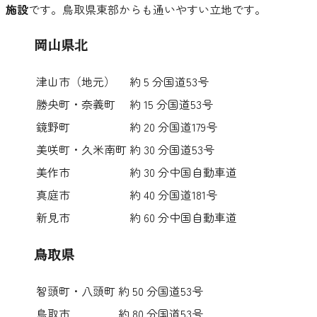
施設
です。鳥取県東部からも通いやすい立地です。
岡山県北
津山市（地元）
約
5
分
国道53号
勝央町・奈義町
約
15
分
国道53号
鏡野町
約
20
分
国道179号
美咲町・久米南町
約
30
分
国道53号
美作市
約
30
分
中国自動車道
真庭市
約
40
分
国道181号
新見市
約
60
分
中国自動車道
鳥取県
智頭町・八頭町
約
50
分
国道53号
鳥取市
約
80
分
国道53号