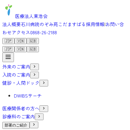
医療法人東浩会
法人概要
石川病院
のぞみ苑
こだま
すばる
採用情報
|
お問い合
わせ
アクセス
0868-26-2188
🇯🇵
🇻🇳
🇬🇧
🇯🇵
🇻🇳
🇬🇧
外来のご案内
入院のご案内
健診・人間ドック
DWIBSサーチ
医療関係者の方へ
診療科のご案内
部署のご紹介