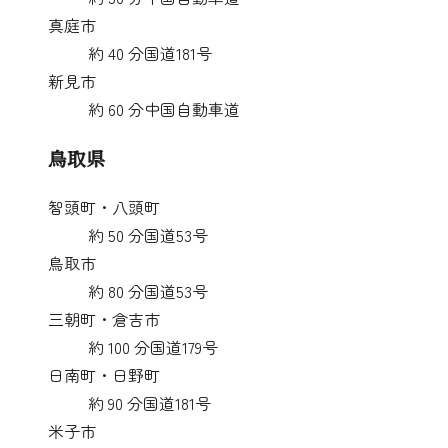
真庭市
約
40
分
国道181号
新見市
約
60
分
中国自動車道
鳥取県
智頭町・八頭町
約
50
分
国道53号
鳥取市
約
80
分
国道53号
三朝町・倉吉市
約
100
分
国道179号
日南町・日野町
約
90
分
国道181号
米子市