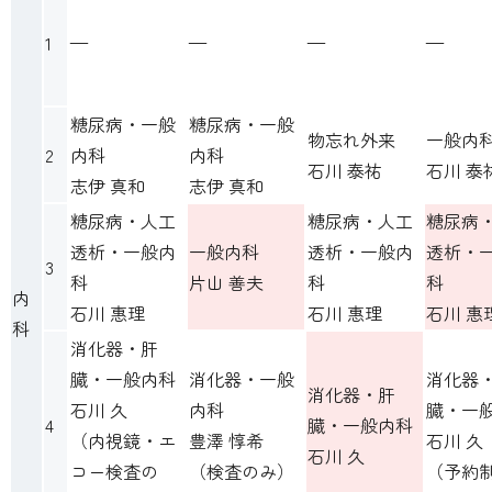
1
—
—
—
—
糖尿病・一般
糖尿病・一般
物忘れ外来
一般内
2
内科
内科
石川 泰祐
石川 泰
志伊 真和
志伊 真和
糖尿病・人工
糖尿病・人工
糖尿病
透析・一般内
一般内科
透析・一般内
透析・
3
科
片山 善夫
科
科
内
石川 惠理
石川 惠理
石川 惠
科
消化器・肝
臓・一般内科
消化器・一般
消化器
消化器・肝
石川 久
内科
臓・一
4
臓・一般内科
（
内視鏡・エ
豊澤 惇希
石川 久
石川 久
コー検査の
（
検査のみ
）
（
予約