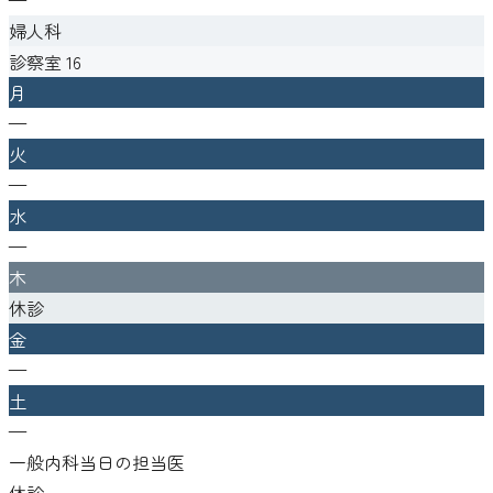
婦人科
診察室
16
月
—
火
—
水
—
木
休診
金
—
土
—
一般内科当日の担当医
休診