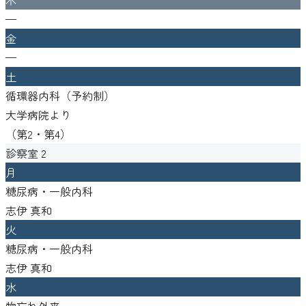
—
金
—
土
循環器内科（予約制）
大学病院より
（
第2・第4
）
診察室
2
月
糖尿病・一般内科
志伊 真和
火
糖尿病・一般内科
志伊 真和
水
物忘れ外来