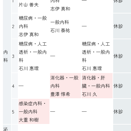
1
内科
—
休診
片山 善夫
志伊 真和
糖尿病・一般
一般内科
2
内科
—
休診
石川 泰祐
志伊 真和
糖尿病・人工
糖尿病・人工
内
透析・一般内
透析・一般内
3
—
休診
科
科
科
石川 惠理
石川 惠理
消化器・一般
消化器・肝
4
—
内科
臓・一般内科
休診
豊澤 惇希
石川 久
感染症内科・
5
一般内科
—
—
休診
大重 和樹
泌