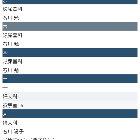
泌尿器科
石川 勉
木
泌尿器科
石川 勉
金
泌尿器科
石川 勉
土
—
婦人科
診察室
16
月
婦人科
石川 陽子
（
検診のみ（要予約）
）