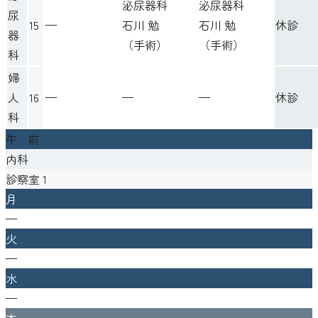
泌尿器科
泌尿器科
尿
15
—
石川 勉
石川 勉
休診
器
（
手術
）
（
手術
）
科
婦
人
16
—
—
—
休診
科
午 前
内科
診察室
1
月
—
火
—
水
—
木