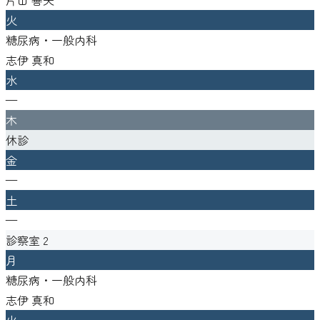
火
糖尿病・一般内科
志伊 真和
水
—
木
休診
金
—
土
—
診察室
2
月
糖尿病・一般内科
志伊 真和
火