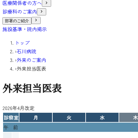
医療関係者の方へ
診療科のご案内
部署のご紹介
施設基準・院内掲示
トップ
›
石川病院
›
外来のご案内
›
外来担当医表
外来担当医表
2026年4月改定
診察室
月
火
水
木
午 前