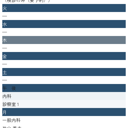
火
—
水
—
木
—
金
—
土
—
午 後
内科
診察室
1
月
一般内科
片山 善夫