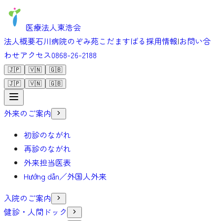
医療法人東浩会
法人概要
石川病院
のぞみ苑
こだま
すばる
採用情報
|
お問い合
わせ
アクセス
0868-26-2188
🇯🇵
🇻🇳
🇬🇧
🇯🇵
🇻🇳
🇬🇧
外来のご案内
初診のながれ
再診のながれ
外来担当医表
Hướng dẫn／外国人外来
入院のご案内
健診・人間ドック