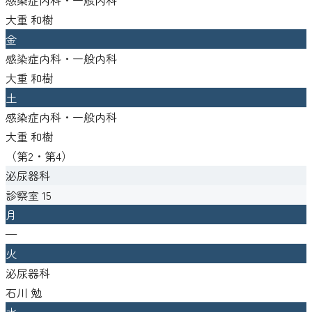
大重 和樹
金
感染症内科・一般内科
大重 和樹
土
感染症内科・一般内科
大重 和樹
（
第2・第4
）
泌尿器科
診察室
15
月
—
火
泌尿器科
石川 勉
水