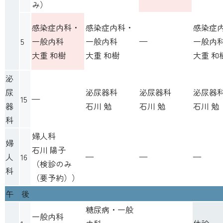
み
）
感染症内科・
感染症内科・
感染症
5
一般内科
一般内科
—
一般内
大重 和樹
大重 和樹
大重 和
泌
尿
泌尿器科
泌尿器科
泌尿器
15
—
器
石川 勉
石川 勉
石川 勉
科
婦人科
婦
石川 陽子
人
16
—
—
—
（
検診のみ
科
（要予約）
）
午 後
糖尿病・一般
一般内科