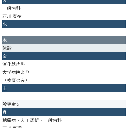
一般内科
石川 泰祐
水
—
木
休診
金
消化器内科
大学病院より
（
検査のみ
）
土
—
診察室
3
月
糖尿病・人工透析・一般内科
石川 惠理