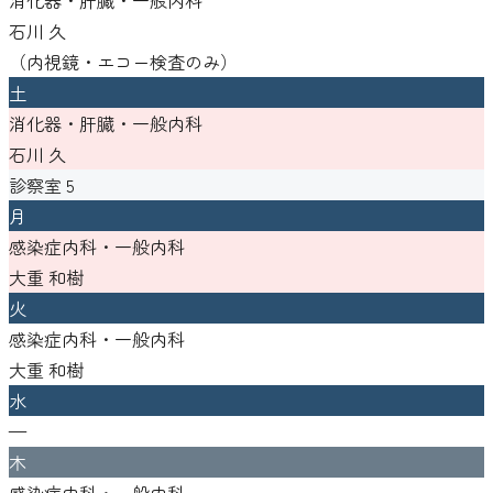
石川 久
（
内視鏡・エコー検査のみ
）
土
消化器・肝臓・一般内科
石川 久
診察室
5
月
感染症内科・一般内科
大重 和樹
火
感染症内科・一般内科
大重 和樹
水
—
木
感染症内科・一般内科