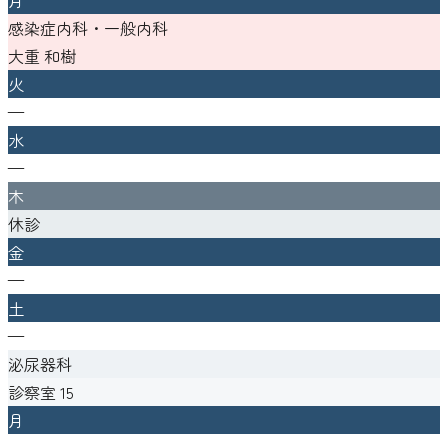
感染症内科・一般内科
大重 和樹
火
—
水
—
木
休診
金
—
土
—
泌尿器科
診察室
15
月
—