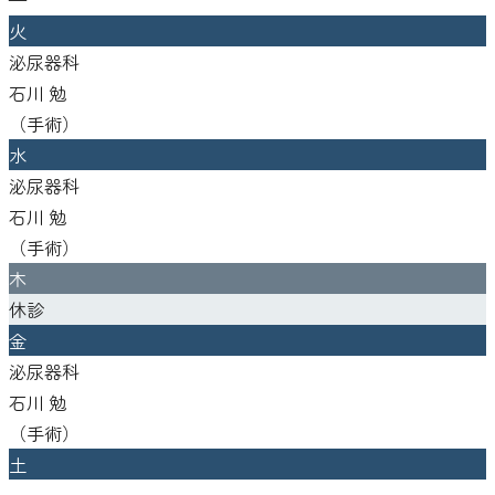
火
泌尿器科
石川 勉
（
手術
）
水
泌尿器科
石川 勉
（
手術
）
木
休診
金
泌尿器科
石川 勉
（
手術
）
土
—