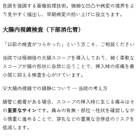
色調を強調する画像処理技術。微細な凹凸や病変の境界をよ
り見やすく描出し、早期病変の拾い上げに役立ちます。
大腸内視鏡検査（下部消化管）
「以前の検査がつらかった」という方こそ、ご相談ください
当院では極細径の大腸スコープを導入しており、細く柔軟な
スコープが腸の形状に自然に沿うことで、挿入時の疼痛を最
小限に抑える検査を心がけています。
💡
大腸内視鏡での鎮静について ─ 当院の考え方
腸管に癒着がある場合、スコープの挿入時に生じる痛みはそ
の
重要なサイン
です。痛みの有無・部位・性状を確認しなが
ら慎重に進めることで、穿孔などの重篤な合併症のリスクを
低減します。