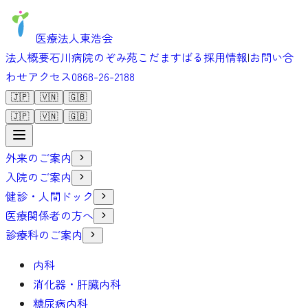
医療法人東浩会
法人概要
石川病院
のぞみ苑
こだま
すばる
採用情報
|
お問い合
わせ
アクセス
0868-26-2188
🇯🇵
🇻🇳
🇬🇧
🇯🇵
🇻🇳
🇬🇧
外来のご案内
入院のご案内
健診・人間ドック
医療関係者の方へ
診療科のご案内
内科
消化器・肝臓内科
糖尿病内科