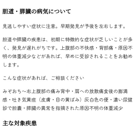
胆道・膵臓の病気について
見逃しやすい症状に注意。早期発見が予後を左右します。
胆道や膵臓の疾患は、初期に特徴的な症状が乏しいことが多
く、発見が遅れがちです。上腹部の不快感・背部痛・原因不
明の体重減少などがあれば、早めに受診されることをお勧め
します。
こんな症状があれば、ご相談ください
みぞおち〜右上腹部の痛み
背中・肩への放散痛
食後の膨満
感・吐き気
黄疸（皮膚・目の黄ばみ）
灰白色の便・濃い尿
健
診で胆嚢・膵臓の異常を指摘された
原因不明の体重減少
主な対象疾患