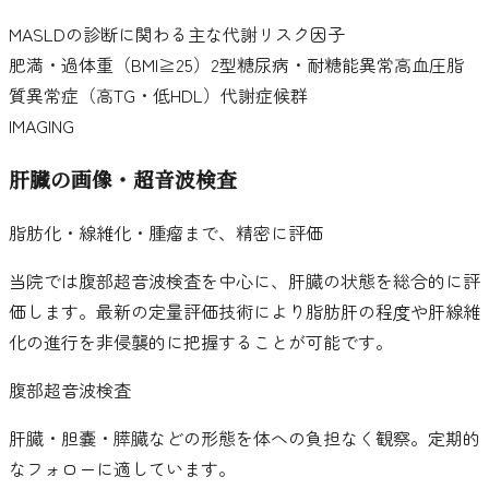
MASLDの診断に関わる主な代謝リスク因子
肥満・過体重（BMI≧25）
2型糖尿病・耐糖能異常
高血圧
脂
質異常症（高TG・低HDL）
代謝症候群
IMAGING
肝臓の画像・超音波検査
脂肪化・線維化・腫瘤まで、精密に評価
当院では腹部超音波検査を中心に、肝臓の状態を総合的に評
価します。最新の定量評価技術により脂肪肝の程度や肝線維
化の進行を非侵襲的に把握することが可能です。
腹部超音波検査
肝臓・胆嚢・膵臓などの形態を体への負担なく観察。定期的
なフォローに適しています。