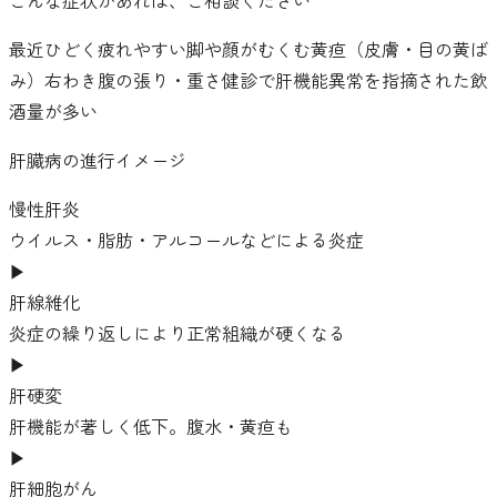
こんな症状があれば、ご相談ください
最近ひどく疲れやすい
脚や顔がむくむ
黄疸（皮膚・目の黄ば
み）
右わき腹の張り・重さ
健診で肝機能異常を指摘された
飲
酒量が多い
肝臓病の進行イメージ
慢性肝炎
ウイルス・脂肪・アルコールなどによる炎症
▶
肝線維化
炎症の繰り返しにより正常組織が硬くなる
▶
肝硬変
肝機能が著しく低下。腹水・黄疸も
▶
肝細胞がん