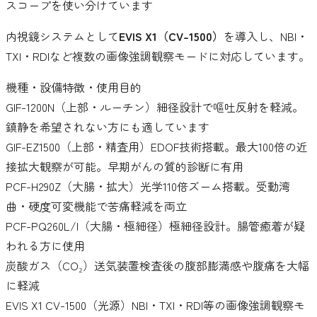
スコープを使い分けています
内視鏡システムとして
EVIS X1（CV-1500）
を導入し、NBI・
TXI・RDIなど複数の画像強調観察モードに対応しています。
機種・設備
特徴・使用目的
GIF-1200N（上部・ルーチン）
細径設計で嘔吐反射を軽減。
鎮静を希望されない方にも適しています
GIF-EZ1500（上部・精査用）
EDOF技術搭載。最大100倍の近
接拡大観察が可能。早期がんの質的診断に有用
PCF-H290Z（大腸・拡大）
光学110倍ズーム搭載。受動湾
曲・硬度可変機能で苦痛軽減を両立
PCF-PQ260L/I（大腸・極細径）
極細径設計。腸管癒着が疑
われる方に使用
炭酸ガス（CO₂）送気装置
検査後の腹部膨満感や腹痛を大幅
に軽減
EVIS X1 CV-1500（光源）
NBI・TXI・RDI等の画像強調観察モ